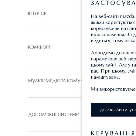
ЗАСТОСУВА
ІНТЕР'ЄР
На веб-сайті mazda.
якими користуються 
користувачів на сай
вдосконалення. За д
ведеться, тому ніяк
КОМФОРТ
Доводимо до вашого
параметрах веб-пере
цьому сайті. Але у 
вас. При цьому, змі
налаштувань.
МУЛЬТИМЕДІЯ ТА КОМУНІКАЦІЯ
Ми використовуємо т
ДОЗВОЛИТИ УС
ДОПОМІЖНІ СИСТЕМИ
КЕРУВАНН