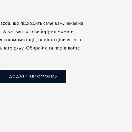
zda, що підходить саме вам, чекає на
! А для легшого вибору ви можете
яти комплектації, опції та ціни всього
ьного ряду. Обирайте та порівнюйте
ДОДАТИ АВТОМОБІЛЬ
Комплектації
Комплектації
ПОРІВНЯТИ АВТОМОБІЛЬ
ПОРІВНЯТИ АВТОМОБІЛЬ