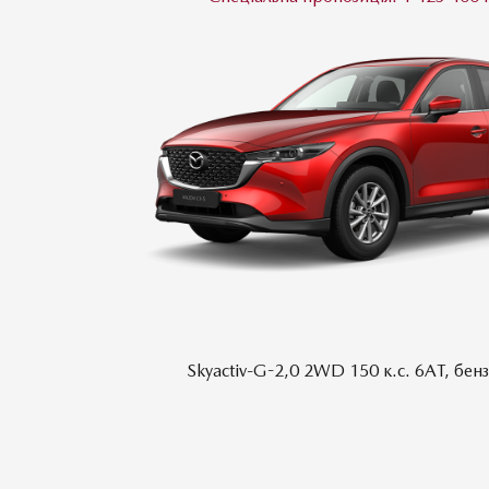
плектації
Skyactiv-G-2,0 2WD 150 к.с. 6AТ, бен
ПОРІВНЯТИ АВТОМОБІЛЬ