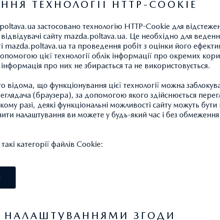
ННЯ ТЕХНОЛОГІЇ HTTP-COOKIE
poltava.ua застосовано технологію HTTP-Cookie для відстеже
відвідувачі сайту mazda.poltava.ua. Це необхідно для ведення
ті mazda.poltava.ua та проведення робіт з оцінки його ефекти
опомогою цієї технології облік інформації про окремих кори
а інформація про них не збирається та не використовується.
 відома, що функціонування цієї технології можна заблокув
глядача (браузера), за допомогою якого здійснюється перег
такому разі, деякі функціональні можливості сайту можуть бут
нити налаштування ви можете у будь-який час і без обмеження 
акі категорії файлів Cookie:
І
Я НАЛАШТУВАННЯМИ ЗГОДИ