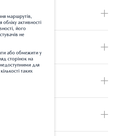
ння маршрутів,
 обліку активності
вності, його
стувачів не
ати або обмежити у
ляд сторінок на
и недоступними для
кількості таких
З
Т