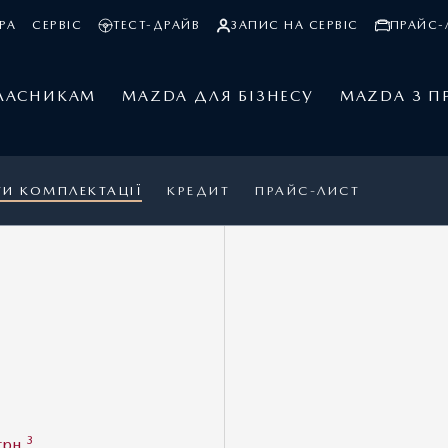
РА
СЕРВІС
ТЕСТ-ДРАЙВ
ЗАПИС НА СЕРВІС
ПРАЙС-
ЛАСНИКАМ
MAZDA ДЛЯ БІЗНЕСУ
MAZDA З П
ТИ КОМПЛЕКТАЦІЇ
КРЕДИТ
ПРАЙС-ЛИСТ
MAZDA CX-60
1
Ціна 1 977 600 грн.
3
Спеціальна пропозиція: 1 902 400 грн.
3
грн.