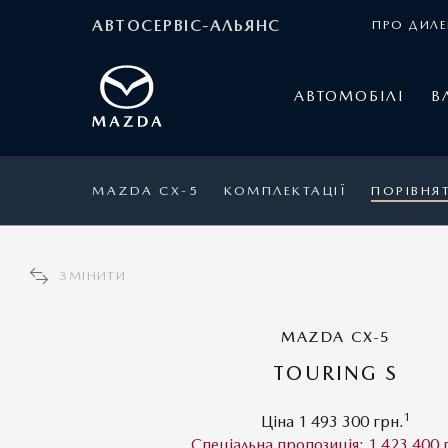
АВТОСЕРВІС-АЛЬЯНС
ПРО ДИЛЕ
АВТОМОБІЛІ
В
MAZDA CX-5
КОМПЛЕКТАЦІЇ
ПОРІВНЯ
ЗМІНИТИ
MAZDA CX-5
MAZDA CX-5
TOURING S
1
Ціна 1 444 000 грн.
1
Ціна 1 493 300 грн.
3
Спеціальна пропозиція: 1 374 800 грн.
Спеціальна пропозиція: 1 423 400 