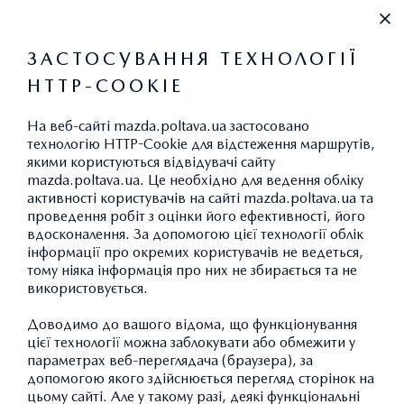
+38 (0532) 67-00-77
ЗАСТОСУВАННЯ ТЕХНОЛОГІЇ
HTTP-COOKIE
На веб-сайті mazda.poltava.ua застосовано
технологію HTTP-Cookie для відстеження маршрутів,
якими користуються відвідувачі сайту
ПОЛІТИКА
mazda.poltava.ua. Це необхідно для ведення обліку
КОНФІДЕНЦІЙНОСТІ
активності користувачів на сайті mazda.poltava.ua та
проведення робіт з оцінки його ефективності, його
вдосконалення. За допомогою цієї технології облік
інформації про окремих користувачів не ведеться,
тому ніяка інформація про них не збирається та не
використовується.
Доводимо до вашого відома, що функціонування
цієї технології можна заблокувати або обмежити у
параметрах веб-переглядача (браузера), за
допомогою якого здійснюється перегляд сторінок на
цьому сайті. Але у такому разі, деякі функціональні