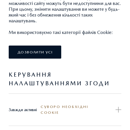
можливості сайту можуть бути недоступними для вас.
Просимо вас уважно ознайомитися з Політикою
При цьому, змінити налаштування ви можете у будь-
конфіденційності
який час і без обмеження кількості таких
налаштувань.
У випадку, якщо ви не згодні з викладеним, будь
Ми використовуємо такі категорії файлів Cookie:
ласка, не користуйтеся нашим веб-сайтом.
ДОЗВОЛИТИ УСІ
Продовжуючи використання цього веб-сайту, Ви
погоджуєтесь з наведеними умовами Політики
конфіденційності з моменту першого відвідування веб-
КЕРУВАННЯ
сайту.
НАЛАШТУВАННЯМИ ЗГОДИ
Захист персональних даних
СУВОРО НЕОБХІДНІ
Завжди активні
COOKIE
Мета публікації Політики конфіденційності полягає в
тому, щоб пояснити, які саме види даних ми збираємо у