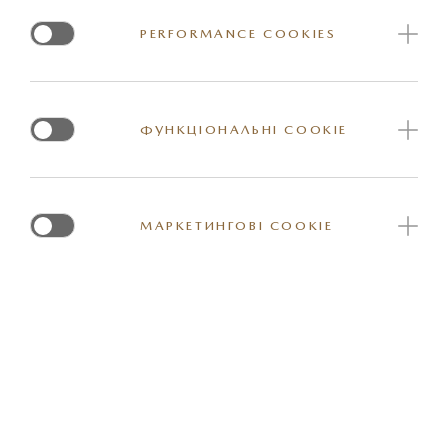
відвідувачів нашого сайту і як ця інформація
PERFORMANCE COOKIES
використовується.
Усі персональні дані, отримані на сайті, збираються,
обробляються і захищаються з повним дотриманням
ФУНКЦІОНАЛЬНІ COOKIE
положень законодавства України, а саме Закону
України «Про захист персональних даних». і
Європейського Союзу («Основні принципи захисту
МАРКЕТИНГОВІ COOKIE
даних в межах Євросоюзу» - European Union Data
Protection Framework Directives, відповідно до
директиви EU 95/46/EC), що закріплені в Загальному
регламенті про захист персональних даних
Європейського Союзу (GDPR).
General Data Protection Regulation (GDPR) - це загальний
регламент ЄС, який встановлює вимоги, щодо захисту